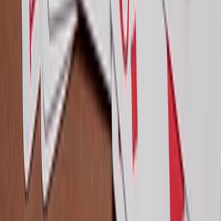
31 Kortspill Regler – Trettien
Lær reglene for 31 (Trettien) – draw-og-discard-spillet
der du jakter på 31 poeng i én farge. Komplett guide med
strategi, varianter og FAQ.