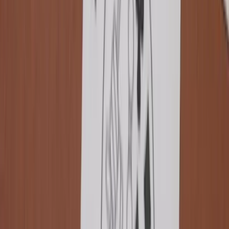
Norske Kortspill
Norske Kortspill samler alle norske kortspill og brettspill.
Lær deg spillereglene til Canasta, Gin Rummy, Casino,
Idiot, Gris og mange flere.
Forsiden
Blogg
Om oss
Kontakt
Sitemap
©
2026
Norske Kortspill
. Kortspill og spilleregler for hele