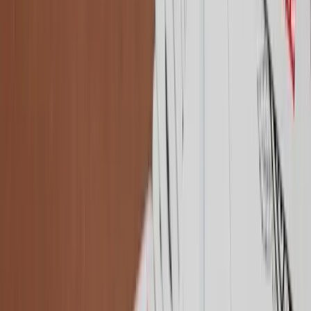
eller
president
, som også byr på taktikk og spenning.
Historien bak mattis kortspill
Mattis er et genuint nordisk kortspill som har vært spilt i
Skandinavia i generasjoner. Spillet har sine røtter i den
rike tradisjonen av stikkbaserte kortspill som har vært
populære i Norden siden 1700-tallet. Navnet "Mattis"
refererer til den som taper spillet, og har blitt brukt som
et lekent skjellsord i norsk kortspillkultur i lang tid.
Mattis tilhører en familie av spill der stikkene man samler
i en runde, direkte påvirker den neste runden. Denne
mekanikken, der spillet er delt i to distinkte faser, gjør
mattis unikt blant nordiske kortspill. Det finnes lignende
spill i andre skandinaviske land, men den norske
varianten med trefasestrukturen (samle kort, velge
trumf, bli kvitt kort) har blitt den mest kjente versjonen.
I Norge har mattis tradisjonelt vært assosiert med
familiesamlinger og sosiale kvelder. Spillet er enkelt nok
til at nye spillere raskt kan lære det, men har nok