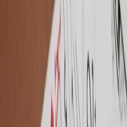
strategisk dybde til at erfarne spillere finner det
utfordrende. Denne balansen har gjort mattis til et av de
mest populære kortspillene for blandede grupper der
noen er erfarne kortspillere og andre er nybegynnere.
Mattis har også en spesiell plass i norsk hyttekultur. For
mange norske familier er en omgang mattis en like fast
del av hytteturen som turgåing og kakao. Spillet har den
perfekte lengden for en ettermiddagsøkt, og det faktum
at taperen blir "mattis" gir en ekstra motivasjon til å spille
godt.
Detaljert poengberegning i mattis
Selv om mattis primært handler om å unngå å bli den
siste med kort, bruker mange grupper et poengsystem
for å holde styr på resultatene over flere runder. Den
som blir mattis får en bestemt mengde straffepoeng,
mens vinneren får null poeng. Spillerne imellom kan
også tildeles poeng basert på rekkefølgen de ble ferdig i.
Et vanlig system er at mattis får 3 poeng, nest siste 2