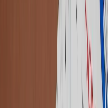
Mattis kortspill er altså et spill over to runder, hvordan
det går i den andre runden, avhenger av hvordan du har
spillet dine mattis kort, i den første runden. Ifølge mattis
kortspill regler, så har fargen på kortene ingen
betydning i den første runden. Det er om å gjøre å ha
det største kortet. En spiller legger et kort ut, og så skal
spilleren til venstre, svare med et kort. Den som spiller
det høyeste kortet vinner stikket.
Hvis begge har det samme kortet, så blir det krig. I krig
så legger man enda et kort ut, den som har det høyeste
kortet vinner alle kortene. Ifølge kortspill mattis regler
skal man hele tiden ha tre kort på hånden. Du har hele
tiden mulighet for å sjanse, det gjør du ved å trekke et
tilfeldig kort fra bunken, i stedet for å spill et kort fra
hånden. Man spiller helt til det kun er et kort tilbake i
bunken, dette kortet avgjør hva som skal være trumf, i
den neste runden.
Dra seieren i havn i den avgjørende
runde