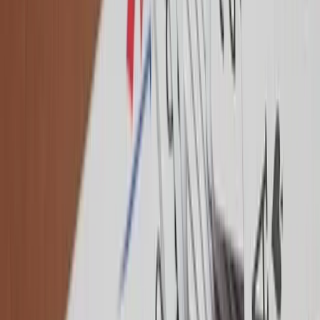
poeng, tredje siste 1 poeng, og vinneren 0 poeng. Etter
et avtalt antall runder summeres poengene, og spilleren
med færrest poeng kåres som den endelige vinneren.
Dette poengsystemet gir ekstra motivasjon til å spille
godt, selv om du allerede ser at du ikke kan vinne en
bestemt runde.
Noen grupper bruker også en eliminasjonsvariant, der
den som først blir mattis et visst antall ganger (for
eksempel tre ganger) er eliminert fra turneringen. De
gjenværende spillerne fortsetter til det bare er en spiller
igjen, som da er den ultimate vinneren.
Avanserte strategier for mattis
For å unngå å bli mattis, trenger du en god strategi for
begge rundene. Her er noen tips fra erfarne spillere.
Innledende runde: Samle trumfkort
I den innledende runden er det fristende å vinne så
mange stikk som mulig, men kvaliteten på kortene du