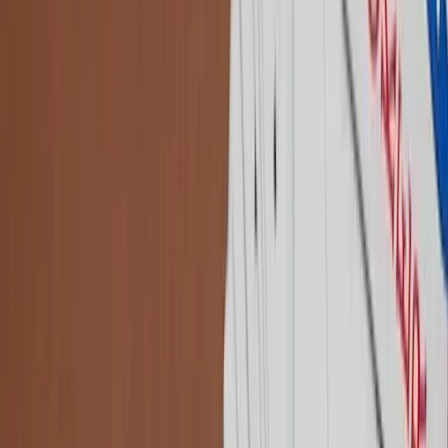
Den spilleren som fikk trumfen, får lov til å starte andre
runde med et valgfritt kort. I den andre runden skal man
spille etter samme farge som blir lagt ut, og selvfølgelig
helst med et høyere kort. Hvis det blir lagt trumf, kan
neste spiller overtrumfe, med en enda høyere trumf.
Man spiller en runde rundt bordet, altså sånn at alle
spillerne får lagt ut. Den som spillet det høyeste kortet,
får lov til å starte neste runde. Stikket er ikke avsluttet,
før det er spilt ut like mange kort, som det er antall
spillere.
Hvis man ikke kan legge ut et kort, så blir man nødt til å
ta inn kort i den andre runden. Det er selvfølgelig også
av denne grunn, det er helt avgjørende hvilke kort man
har med fra første runde av spillet. Vinneren er den som
blir kvitt kortene først, men de andre fortsetter å spille
om andre og tredje plassen.
Med mattis kortspill på spillelisten, så er du garantert
mange timer med underholdende moro, sammen med
vennene. Liker du mattis, kan du også prøve
spardame