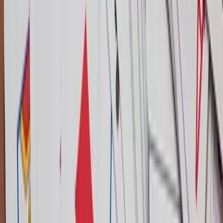
Fokusere bare på å vinne stikk i runde 1.
Mange
spillere prøver å vinne alle stikk i den innledende
runden, men dette kan etterlate dem med mange lave
kort som er vanskelige å bli kvitt i den avgjørende
runden. Det er viktigere å samle de rette kortene enn å
samle flest kort.
Sjanse på feil tidspunkt.
Å sjanse tidlig i spillet er ofte
en god strategi, fordi bunken har mange kort og sjansen
for å trekke noe bra er stor. Men å sjanse sent i spillet,
når bunken er nesten tom, er mer risikabelt og bør
gjøres med forsiktighet.
Glemme å holde tre kort på hånden.
Ifølge mattis regler
skal du alltid ha tre kort på hånden i den innledende
runden. Noen spillere glemmer å trekke fra bunken
etter å ha spilt et kort, og ender opp med for få kort.
Spille trumf for tidlig i runde 2.
I den avgjørende
runden bør du spare trumfkortene dine til du virkelig
trenger dem. Å bruke trumf tidlig for å vinne uviktige
stikk kan etterlate deg sårbar mot slutten av spillet.