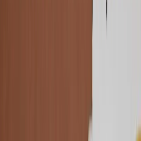
Norske Kortspill
Kortspill og spilleregler
Kortspill
Blogg
Om oss
Kontakt
Menu
Forsiden
/
Mattis Kortspill Regler