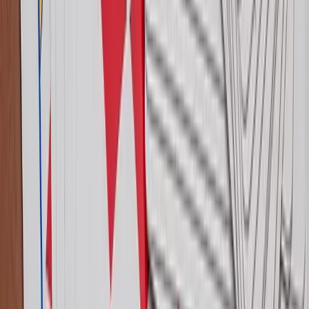
eller
hopp i havet
. De trenger å forstå kortverdier og
konseptet med stikk.
Hva gjør man hvis to spillere legger samme kort
i krig?
Hvis det oppstår en ny uavgjort under krig, legger begge
spillerne enda et kort, og den med det høyeste kortet
vinner alle kortene. Krigen fortsetter til det er en vinner.
Hva betyr det å sjanse i mattis?
Å sjanse betyr at du velger å trekke et tilfeldig kort fra
bunken i stedet for å spille et kort fra hånden. Dette er
en strategi du kan bruke når du har verdifulle kort på
hånden som du vil spare til den avgjørende runden.
Risikoen er at du kan trekke et lavt kort og tape stikket,
men belønningen er at du beholder de gode kortene
dine til senere.
Hva bestemmer trumffargen i mattis?