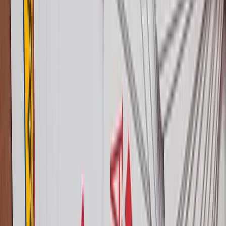
Ofte stilte spørsmål
Hvor mange spillere trenger man for mattis?
Mattis kan spilles med 3 eller flere spillere. Jo flere
spillere, desto mer spennende blir kampen om stikkene i
den innledende runden.
Hva er forskjellen mellom mattis og
amerikaner?
Mattis og
amerikaner
har likheter, da begge handler om
stikk. Forskjellen er at mattis spilles over to runder -- en
innledende runde hvor man samler kort, og en
avgjørende runde hvor man skal bli kvitt dem. I
amerikaner melder man stikk og spiller med en makker.
Hva skjer hvis begge spillere legger samme
kort i mattis?
Når to spillere legger det samme kortet, blir det krig.