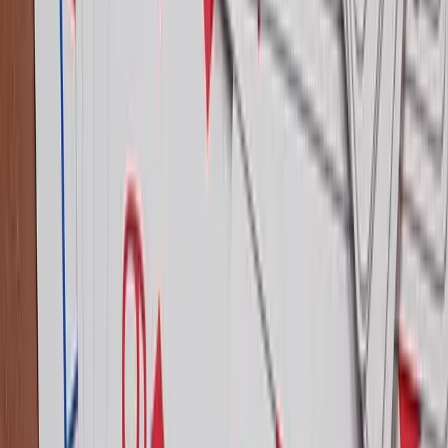
Trumffargen bestemmes av det siste kortet som ligger
igjen i bunken etter den innledende runden. Denne
tilfeldige mekanikken gjør at ingen spiller kan forutsi
hvilken farge som blir trumf, noe som legger til et
spennende element av overraskelse. Spillere som har
samlet kort i riktig farge har en stor fordel i den
avgjørende runden.
Hva er forskjellen mellom mattis og spardame?
Mattis og
spardame
er begge stikkbaserte spill, men med
helt forskjellig mekanikk. I mattis spiller man over to
runder og prøver å bli kvitt kort, mens i spardame
handler det om å unngå hjerter og spardame. Mattis har
også en krigmekanikk som ikke finnes i spardame.
Hva skjer hvis man ikke kan legge ut et kort i
den avgjørende runden?
Hvis du ikke kan spille et kort som matcher fargen eller
overtrumfe i den avgjørende runden, må du ta inn
stikket og alle kortene som ligger i det. Dette kan være
ødeleggende for strategien din, fordi du plutselig har