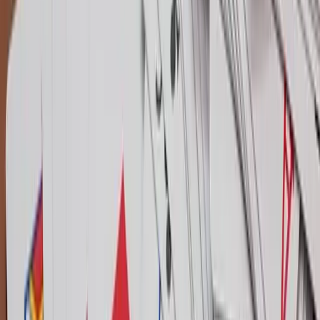
deucey raskere og mer kaotisk enn standard
backgammon.
Tavla (Tyrkisk backgammon)
Den tyrkiske varianten bruker de samme brikkene og
terningene, men alle brikkene starter utenfor brettet og
må spilles inn. Reglene for blokkering og slag er
annerledes. Tavla er svært populært i Tyrkia og
Midtøsten.
Tips og strategi
Grunnleggende strategier
Det finnes fem hovedstrategier i backgammon:
Løpsstrategi
: Flytt brikkene dine så raskt som
mulig mot hjemmebrettet. Best når du leder i
posisjon.
Blokkeringsstrategi
: Bygg en rekke med besatte
tunger (en
prime
) som motstanderen ikke kan