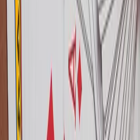
Hvor lang tid tar det å lære backgammon?
Grunnreglene kan læres på 15–20 minutter. Å forstå de
viktigste strategiene tar noen uker med regelmessig spill.
Å bli virkelig god krever måneder eller år med øvelse og
studier. Men det fine med backgammon er at du kan ha
det gøy fra aller første parti.
Kan man spille backgammon på nett?
Ja, det finnes flere gode plattformer. Backgammon
Galaxy, Backgammon NJ og FIBS (First Internet
Backgammon Server) er populære blant seriøse spillere.
Du finner også backgammon på generelle
spillplattformer. Mange apper har AI-motstandere som
er perfekte for øvelse.
Hva er forskjellen mellom backgammon og
dam?
Dam
er et rent strategispill uten terninger, mens
backgammon kombinerer strategi med flaks. I dam slår