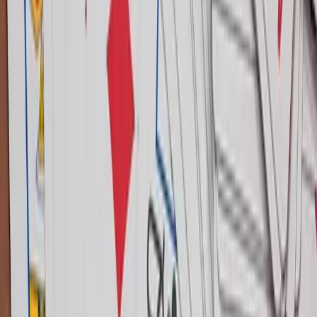
passere. Seks tunger på rad er en perfekt prime.
Holdestrategien
: Hold en forankring (to+ brikker)
i motstanderens hjemmebrett og vent på en sjanse
til å slå en blott.
Angrepsstrategi
: Slå motstanderens brikker
aggressivt og bygg opp hjemmebrettet for å gjøre
det vanskelig å komme inn igjen.
Tilbakespill
: Når du ligger dårlig an, hold brikker
bak i motstanderens hjemmebrett og håp på å slå
brikker sent i spillet.
Viktige tommelregler
Sikre tungene dine
— to eller flere brikker på en
tunge kan ikke slås
Unngå blotter
i farlige posisjoner — spesielt nær
motstanderens brikker
Bygg
hjemmebrettet tidlig
— det gjør det vanskelig
for motstanderen å komme inn etter slag
Distribuer brikkene
— unngå å stable for mange
brikker på én tunge
Bruk doblingsterningen offensivt — tilby dobling