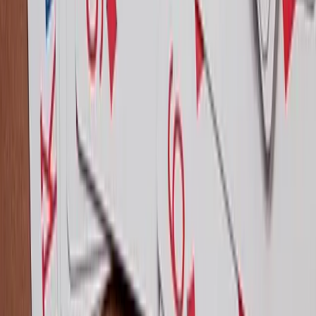
der du jakter på 31 poeng i én farge. Komplett guide med
strategi, varianter og FAQ.
Les reglene
→