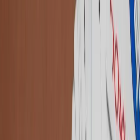
Brettet og oppsett
Backgammonbrettet har 24 smale trekanter kalt
tunger
(eller punkter), nummerert 1–24. Brettet er delt i fire
kvadranter:
Ditt hjemmebrett
: Tunger 1–6
Ditt ytrebrett
: Tunger 7–12
Motstanderens ytrebrett
: Tunger 13–18
Motstanderens hjemmebrett
: Tunger 19–24
Brikkene starter i følgende posisjon:
2 brikker
på tunge 24
5 brikker
på tunge 13
3 brikker
på tunge 8
5 brikker
på tunge 6
Motstanderen har en speilvendt oppsett. Begge spillerne
beveger brikkene i motsatt retning mot sitt eget
hjemmebrett.