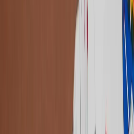
Backgammon er et brettspill for to spillere der målet er å
flytte alle brikkene dine rundt brettet og bære dem av
før motstanderen gjør det samme. Spillet bruker to
terninger, og strategien handler om å utnytte
terningkastene best mulig mens du blokkerer
motstanderen.
Antall spillere:
2
Utstyr:
Backgammonbrett, 30 brikker (15 per
spiller), 2 terninger, doblingsterning
Spilletid:
15–30 minutter per parti
Vanskelighetsgrad:
Lav til middels
Backgammon har en perfekt balanse mellom flaks og
ferdighet. Terningene gir nybegynnere en sjanse mot
erfarne spillere, men over tid vil den bedre spilleren
vinne oftere. Det er denne kombinasjonen som gjør
backgammon så avhengighetsskapende.
Slik spiller du Backgammon