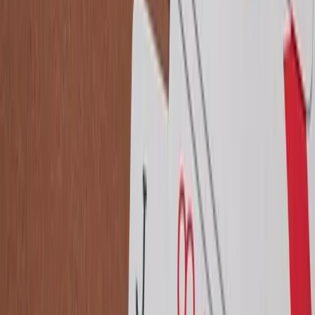
Amerikaner Regler og Tips
Amerikaner kortspill er det perfekte lagspillet for
spillekvelden. Lær reglene, de beste strategiene og
hvordan du vinner med makker. Kom i gang i dag!
Les reglene
→