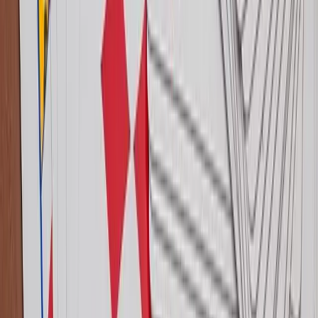
du motstanderens brikker ved å hoppe over dem, i
backgammon lander du på dem. Dam spilles på et rutet
brett med diagonale trekk, backgammon på et brett med
tunger og terningbaserte trekk. Begge er utmerkede spill
for to spillere.
Hva er en «prime» i backgammon?
En prime er en sammenhengende rekke med tunger
som hver har to eller flere av dine brikker.
Motstanderen kan ikke passere en prime, uansett hva
de kaster. En prime på seks tunger er umulig å passere
og er et av de sterkeste våpnene i backgammon. Å
bygge og vedlikeholde en prime er en nøkkelstrategi i
spillet.
Flere kortspill